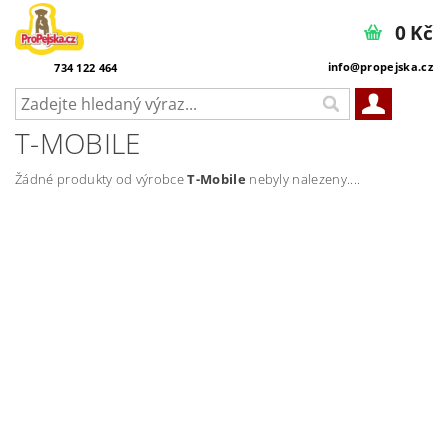
0 Kč
info@propejska.cz
734 122 464
T-MOBILE
Žádné produkty od výrobce
T-Mobile
nebyly nalezeny....