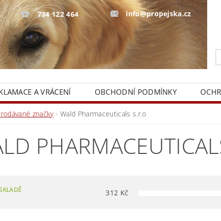
info@propejska.cz
734 122 464
KLAMACE A VRÁCENÍ
OBCHODNÍ PODMÍNKY
OCHR
Prodávané značky
Wald Pharmaceuticals s.r.o
LD PHARMACEUTICALS
SKLADĚ
312
Kč