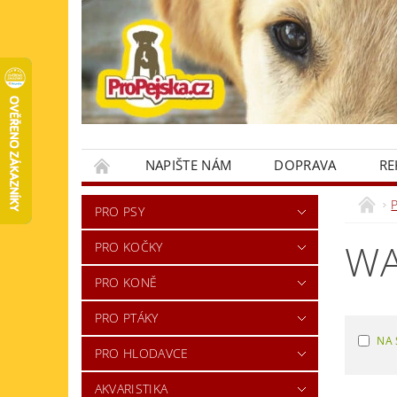
NAPIŠTE NÁM
DOPRAVA
RE
KONTAKTY
PRO PSY
WA
PRO KOČKY
PRO KONĚ
PRO PTÁKY
NA 
PRO HLODAVCE
AKVARISTIKA