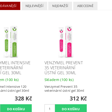
ODÁVANĚJŠÍ
NEJLEVNĚJŠÍ
NEJDRAŽŠÍ
ABECEDNĚ
YMEL INTENSIVE
VENZYMEL PREVENT
VETERINÁRNÍ
35 VETERINÁRNÍ
Í GEL 30ML
ÚSTNÍ GEL 30ML
dem
(100 ks)
Skladem
(100 ks)
el Intensive 120
Venzymel Prevent 35
nární ústní gel 30ml
veterinární ústní gel 30ml
328 Kč
312 Kč