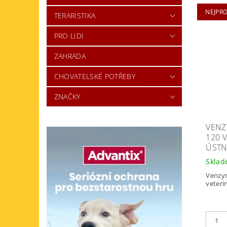
NEJPR
TERARISTIKA
PRO LIDI
ZAHRADA
CHOVATELSKÉ POTŘEBY
ZNAČKY
VENZ
120 
ÚSTN
Skla
Venzym
veteri