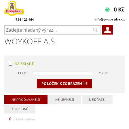
0 Kč
info@propejska.cz
734 122 464
WOYKOFF A.S.
NA SKLADĚ
333
Kč
712
Kč
POLOŽEK K ZOBRAZENÍ:
6
NEJPRODÁVANĚJŠÍ
NEJLEVNĚJŠÍ
NEJDRAŽŠÍ
ABECEDNĚ
6
položek celkem