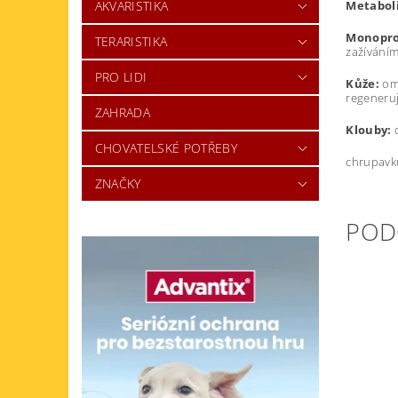
AKVARISTIKA
Metabol
Monopro
TERARISTIKA
zažíváním
PRO LIDI
Kůže:
ome
regenerují
ZAHRADA
Klouby:
c
CHOVATELSKÉ POTŘEBY
chrupavku
ZNAČKY
POD