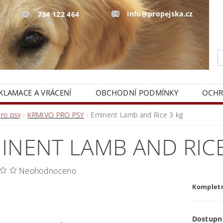
info@propejska.cz
734 122 464
KLAMACE A VRÁCENÍ
OBCHODNÍ PODMÍNKY
OCHR
Pro psy
KRMIVO PRO PSY
Eminent Lamb and Rice 3 kg
INENT LAMB AND RICE
Neohodnoceno
Kompletn
Dostupn