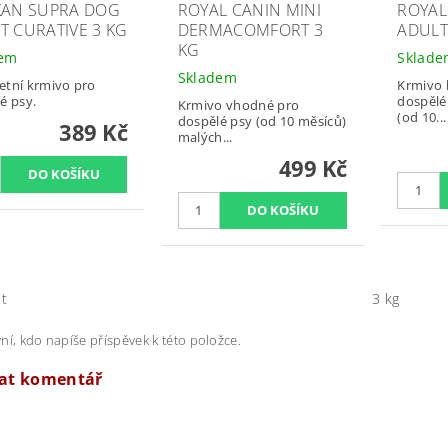
KAN SUPRA DOG
ROYAL CANIN MINI
ROYAL
T CURATIVE 3 KG
DERMACOMFORT 3
ADULT
KG
dem
Sklad
Skladem
tní krmivo pro
Krmivo 
é psy.
dospělé
Krmivo vhodné pro
(od 10...
dospělé psy (od 10 měsíců)
389 Kč
malých...
499 Kč
t
3 kg
ní, kdo napíše příspěvek k této položce.
dat komentář