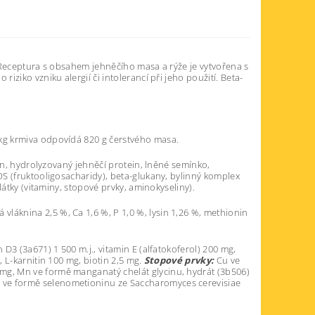
 Receptura s obsahem jehněčího masa a rýže je vytvořena s
ziko vzniku alergií či intolerancí při jeho použití. Beta-
kg krmiva odpovídá 820 g čerstvého masa.
in, hydrolyzovaný jehněčí protein, lněné semínko,
S (fruktooligosacharidy), beta-glukany, bylinný komplex
látky (vitaminy, stopové prvky, aminokyseliny).
á vláknina 2,5 %, Ca 1,6 %, P 1,0 %, lysin 1,26 %, methionin
n D3 (3a671) 1 500 m.j., vitamin E (alfatokoferol) 200 mg,
 L-karnitin 100 mg, biotin 2,5 mg.
Stopové prvky:
Cu ve
 mg, Mn ve formě manganatý chelát glycinu, hydrát (3b506)
e ve formě selenometioninu ze Saccharomyces cerevisiae