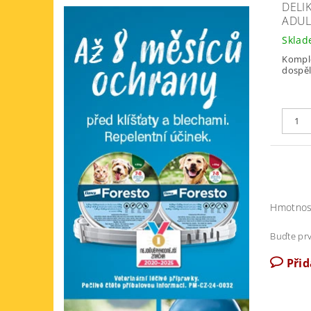
DELI
ADUL
Skla
Komple
dospěl
Hmotnos
Buďte prv
Při