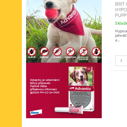
BRIT
HYPO
PUPP
Skla
Hypoal
Jehněč
a...