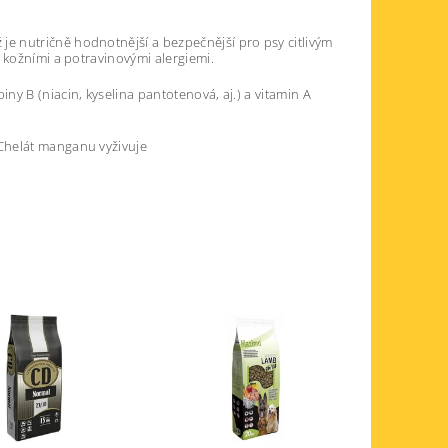
je nutričně hodnotnější a bezpečnější pro psy citlivým
 kožními a potravinovými alergiemi.
y B (niacin, kyselina pantotenová, aj.) a vitamin A
Chelát manganu vyživuje