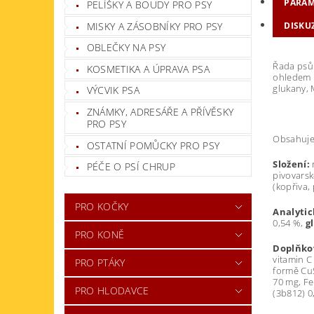
PARAM
PELÍŠKY A BOUDY PRO PSY
MISKY A ZÁSOBNÍKY PRO PSY
DISKU
OBLEČKY NA PSY
Řada psů 
KOSMETIKA A ÚPRAVA PSA
ohledem n
glukany, 
VÝCVIK PSA
ZNÁMKY, ADRESÁŘE A PŘÍVĚSKY
PRO PSY
Obsahuje 
OSTATNÍ POMŮCKY PRO PSY
Složení:
PÉČE O PSÍ CHRUP
pivovarsk
(kopřiva,
PRO KOČKY
Analytic
0,54 %,
gl
PRO KONĚ
Doplňkov
vitamin C
PRO PTÁKY
formě C
70 mg, F
PRO HLODAVCE
(3b812) 0