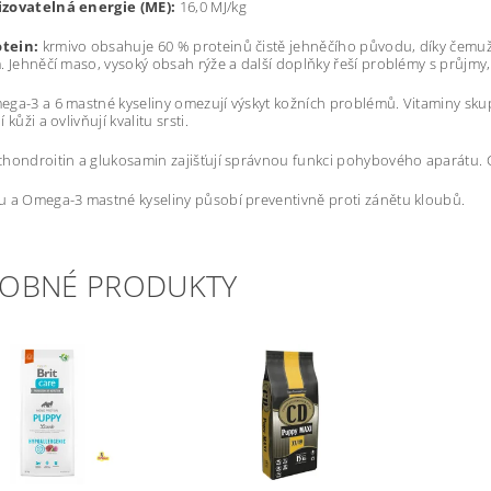
izovatelná
energie (ME):
16,0 MJ/kg
tein:
krmivo obsahuje 60 % proteinů čistě jehněčího původu, díky čemuž 
. Jehněčí maso, vysoký obsah rýže a další doplňky řeší problémy s průjmy,
ga-3 a 6 mastné kyseliny omezují výskyt kožních problémů. Vitaminy skupin
 kůži a ovlivňují kvalitu srsti.
hondroitin a glukosamin zajišťují správnou funkci pohybového aparátu. 
 a Omega-3 mastné kyseliny působí preventivně proti zánětu kloubů.
OBNÉ PRODUKTY