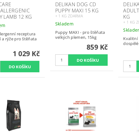
 CARE
DELIKAN DOG CD
DELIK
ALLERGENIC
PUPPY MAXI 15 KG
ADULT
Y LAMB 12 KG
+ 1 KG ZDARMA
KG
+ 1 KG 
Skladem
dem
Sklad
Puppy MAXI - pro štěňata
ergenní receptura
velkých plemen, 15kg
Kvalitní
í a rýže pro štěňata
dospělé
859 Kč
1 029 Kč