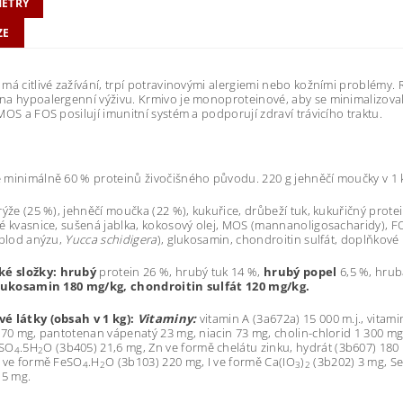
ETRY
ZE
má citlivé zažívání, trpí potravinovými alergiemi nebo kožními problémy.
a hypoalergenní výživu. Krmivo je monoproteinové, aby se minimalizovalo ri
MOS a FOS posilují imunitní systém a podporují zdraví trávicího traktu.
minimálně 60 % proteinů živočišného původu. 220 g jehněčí moučky v 1 
rýže (25 %), jehněčí moučka (22 %), kukuřice, drůbeží tuk, kukuřičný prote
é kvasnice, sušená jablka, kokosový olej, MOS (mannanoligosacharidy), FO
 plod anýzu,
Yucca schidigera
), glukosamin, chondroitin sulfát, doplňkové 
ké složky:
hrubý
protein 26 %, hrubý tuk 14 %,
hrubý popel
6,5 %, hrub
ukosamin 180 mg/kg, chondroitin sulfát 120 mg/kg.
é látky (obsah v 1 kg):
Vitaminy:
vitamin A (3a672a) 15 000 m.j., vitami
 70 mg, pantotenan vápenatý 23 mg, niacin 73 mg, cholin-chlorid 1 300 mg,
uSO
.5H
O (3b405) 21,6 mg, Zn ve formě chelátu zinku, hydrát (3b607) 180
4
2
e ve formě FeSO
.H
O (3b103) 220 mg, I ve formě Ca(IO
)
(3b202) 3 mg, S
4
2
3
2
,5 mg.