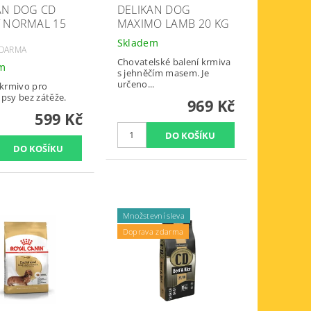
AN DOG CD
DELIKAN DOG
 NORMAL 15
MAXIMO LAMB 20 KG
Skladem
ZDARMA
Chovatelské balení krmiva
em
s jehněčím masem. Je
určeno...
 krmivo pro
 psy bez zátěže.
969 Kč
599 Kč
Množstevní sleva
Doprava zdarma