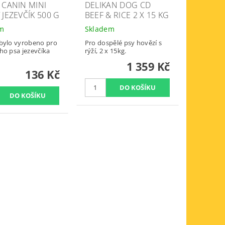
 CANIN MINI
DELIKAN DOG CD
 JEZEVČÍK 500 G
BEEF & RICE 2 X 15 KG
em
Skladem
bylo vyrobeno pro
Pro dospělé psy hovězí s
ho psa jezevčíka
rýží, 2 x 15kg.
1 359 Kč
136 Kč