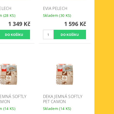
PELECH
EVIA PELECH
em
(28 KS)
Skladem
(30 KS)
1 349 Kč
1 596 Kč
JEMNÁ SOFTLY
DEKA JEMNÁ SOFTLY
AMON
PET CAMON
em
(14 KS)
Skladem
(14 KS)