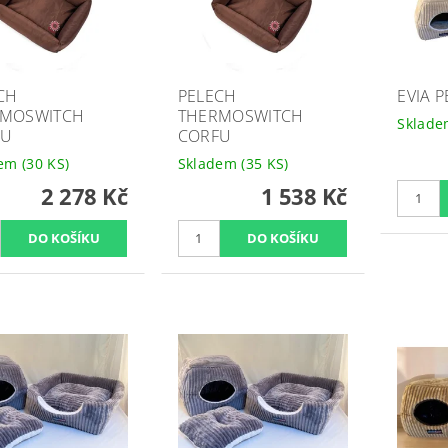
CH
PELECH
EVIA 
RMOSWITCH
THERMOSWITCH
Sklad
FU
CORFU
dem
(30 KS)
Skladem
(35 KS)
2 278 Kč
1 538 Kč