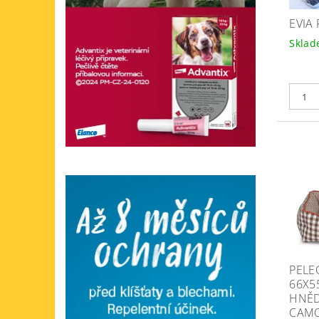
EVIA
Skla
PELE
66X5
HNĚD
CAM