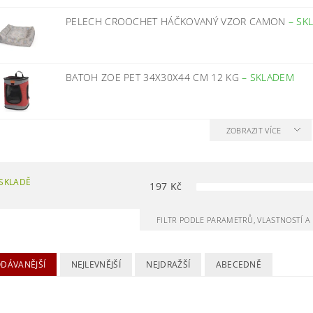
PELECH CROOCHET HÁČKOVANÝ VZOR CAMON
–
SK
BATOH ZOE PET 34X30X44 CM 12 KG
–
SKLADEM
ZOBRAZIT VÍCE
SKLADĚ
197
Kč
FILTR PODLE PARAMETRŮ, VLASTNOSTÍ 
ODÁVANĚJŠÍ
NEJLEVNĚJŠÍ
NEJDRAŽŠÍ
ABECEDNĚ