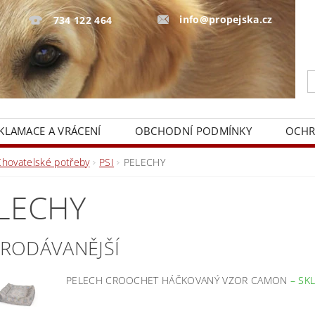
info@propejska.cz
734 122 464
KLAMACE A VRÁCENÍ
OBCHODNÍ PODMÍNKY
OCHR
Chovatelské potřeby
PSI
PELECHY
LECHY
PRODÁVANĚJŠÍ
PELECH CROOCHET HÁČKOVANÝ VZOR CAMON
–
SK