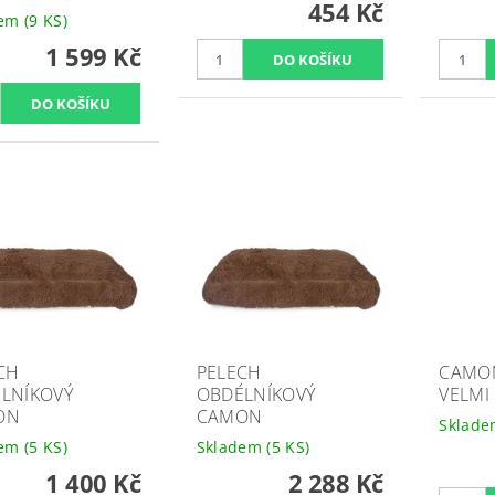
454 Kč
dem
(9 KS)
1 599 Kč
CH
PELECH
CAMO
LNÍKOVÝ
OBDÉLNÍKOVÝ
VELMI
ON
CAMON
Sklad
dem
(5 KS)
Skladem
(5 KS)
1 400 Kč
2 288 Kč