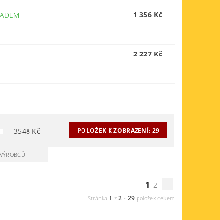
1 356 Kč
LADEM
2 227 Kč
3548
Kč
POLOŽEK K ZOBRAZENÍ:
29
A VÝROBCŮ
1
2
1
2
29
Stránka
z
-
položek celkem