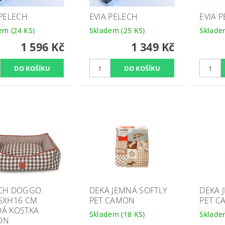
 PELECH
EVIA PELECH
EVIA 
dem
(24 KS)
Skladem
(25 KS)
Sklad
1 596 Kč
1 349 Kč
CH DOGGO
DEKA JEMNÁ SOFTLY
DEKA 
5XH16 CM
PET CAMON
PET C
Á KOSTKA
Skladem
(18 KS)
Sklad
ON