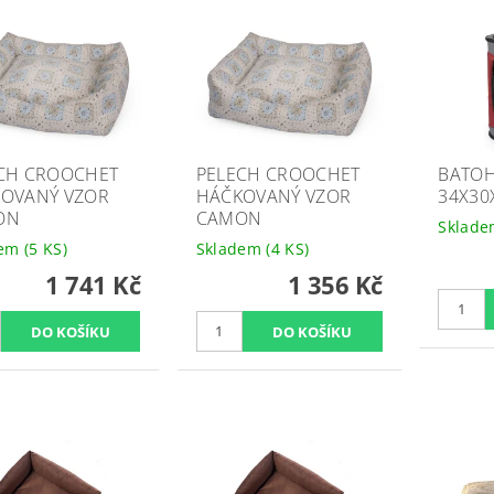
CH CROOCHET
PELECH CROOCHET
BATOH
OVANÝ VZOR
HÁČKOVANÝ VZOR
34X30
ON
CAMON
Sklad
dem
(5 KS)
Skladem
(4 KS)
1 741 Kč
1 356 Kč