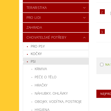
TERARISTIKA
2.
PRO LIDI
ZAHRADA
3.
CHOVATELSKÉ POTŘEBY
PRO PSY
KOČKY
PSI
NA 
KRMIVA
PÉČE O TĚLO
HRAČKY
NÁHUBKY, OHLÁVKY
NEJPR
OBOJKY, VODÍTKA, POSTROJE
HYGIENA