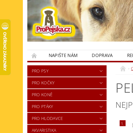
NAPIŠTE NÁM
DOPRAVA
RE
KONTAKTY
PRO PSY
PE
PRO KOČKY
PRO KONĚ
NEJ
PRO PTÁKY
PRO HLODAVCE
1.
AKVARISTIKA