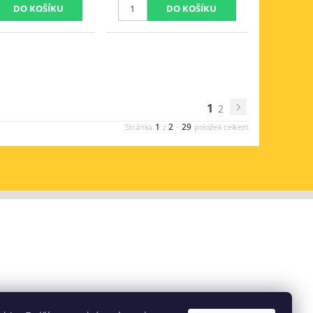
1
2
1
2
29
Stránka
z
-
položek celkem