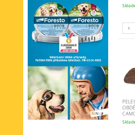
Skla
PELE
OBDÉ
CAM
Skla