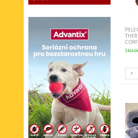
PELE
THE
COR
Skla