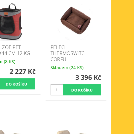
 ZOE PET
PELECH
X44 CM 12 KG
THERMOSWITCH
CORFU
em
(8 KS)
Skladem
(24 KS)
2 227 Kč
3 396 Kč