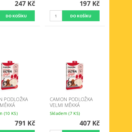
247 Kč
197 Kč
N PODLOŽKA
CAMON PODLOŽKA
 MĚKKÁ
VELMI MĚKKÁ
em
(10 KS)
Skladem
(7 KS)
791 Kč
407 Kč