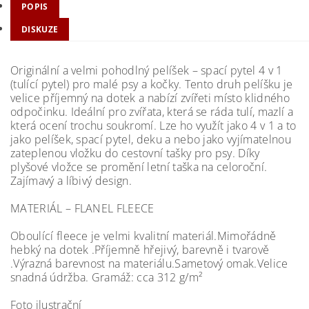
POPIS
DISKUZE
Originální a velmi pohodlný pelíšek – spací pytel 4 v 1
(tulící pytel) pro malé psy a kočky. Tento druh pelíšku je
velice příjemný na dotek a nabízí zvířeti místo klidného
odpočinku. Ideální pro zvířata, která se ráda tulí, mazlí a
která ocení trochu soukromí. Lze ho využít jako 4 v 1 a to
jako pelíšek, spací pytel, deku a nebo jako vyjímatelnou
zateplenou vložku do cestovní tašky pro psy. Díky
plyšové vložce se promění letní taška na celoroční.
Zajímavý a líbivý design.
MATERIÁL – FLANEL FLEECE
Oboulící fleece je velmi kvalitní materiál.Mimořádně
hebký na dotek .Příjemně hřejivý, barevně i tvarově
.Výrazná barevnost na materiálu.Sametový omak.Velice
snadná údržba. Gramáž: cca 312 g/m²
Foto ilustrační