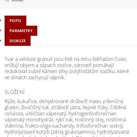
POPIS
PARAMETRY
DISKUZE
Tvar a velikost granulí jsou šité na míru štěňatům čivav,
snížují objem a zápach stolice, zároveň pomáhají
redukovat zubní kámen díky polyfosfátům sodíku, které
ve slinách zachycují vápník.
SLOŽENÍ
Rýže, kukuřice, dehydrované drůbeží maso, pšeničný
gluten, živočišný tuk, drůbeží játra, řepné řízky, čištěná
celuloza, uhličitan vápenatý, hydrogenfosforečnan
vápenatý monohydrát, rybí tuk, rostlinný olej, rostlinná
vláknina, frukto-oligo-sacharidy, trifosforečnan sodný,
hydrolyzovaní korýši (zdroj glukosaminu), hydrolyzovaná