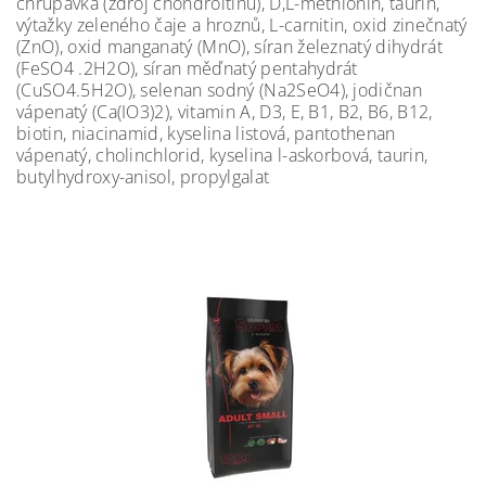
chrupavka (zdroj chondroitinu), D,L-methionin, taurin,
výtažky zeleného čaje a hroznů, L-carnitin, oxid zinečnatý
(ZnO), oxid manganatý (MnO), síran železnatý dihydrát
(FeSO4 .2H2O), síran měďnatý pentahydrát
(CuSO4.5H2O), selenan sodný (Na2SeO4), jodičnan
vápenatý (Ca(IO3)2), vitamin A, D3, E, B1, B2, B6, B12,
biotin, niacinamid, kyselina listová, pantothenan
vápenatý, cholinchlorid, kyselina l-askorbová, taurin,
butylhydroxy-anisol, propylgalat