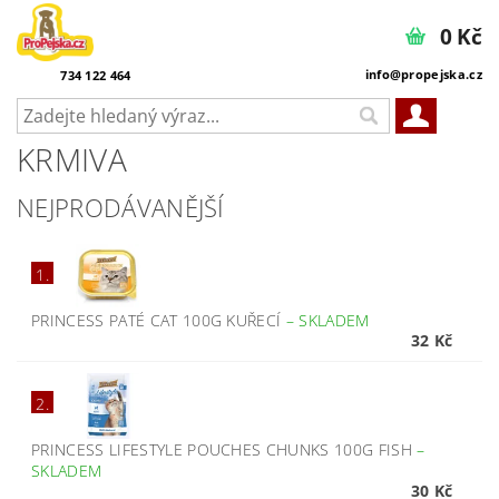
0 Kč
info@propejska.cz
734 122 464
KRMIVA
NEJPRODÁVANĚJŠÍ
1.
PRINCESS PATÉ CAT 100G KUŘECÍ
–
SKLADEM
32 Kč
2.
PRINCESS LIFESTYLE POUCHES CHUNKS 100G FISH
–
SKLADEM
30 Kč