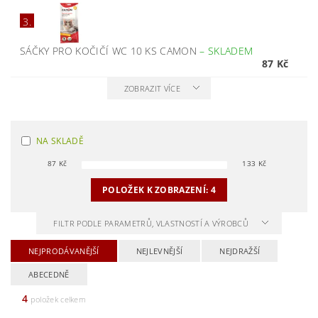
3.
SÁČKY PRO KOČIČÍ WC 10 KS CAMON
–
SKLADEM
87 Kč
ZOBRAZIT VÍCE
NA SKLADĚ
87
Kč
133
Kč
POLOŽEK K ZOBRAZENÍ:
4
FILTR PODLE PARAMETRŮ, VLASTNOSTÍ A VÝROBCŮ
NEJPRODÁVANĚJŠÍ
NEJLEVNĚJŠÍ
NEJDRAŽŠÍ
ABECEDNĚ
4
položek celkem